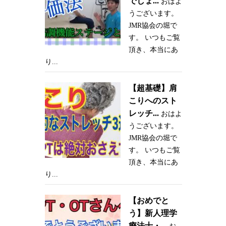
でしょ...
おはよ
うございます。
JMR協会の堀で
す。 いつもご覧
頂き、本当にあ
り...
【超基礎】肩
こりへのスト
レッチ...
おはよ
うございます。
JMR協会の堀で
す。 いつもご覧
頂き、本当にあ
り...
【おめでと
う】新人理学
療法士・...