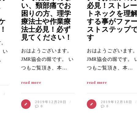
、
い、頸部痛でお
必見！ストレー
困りの方、理学
トネックを理
ケ
療法士や作業療
する事がファ
！
法士必見！必ず
ストステップ
見てください！
す
す。
おはようございます。
おはようございます
 い
JMR協会の堀です。 い
JMR協会の堀です。 
…
つもご覧頂き、本…
つもご覧頂き、本…
read more
read more
日
2019年12月20日
2019年12月18日
0
0