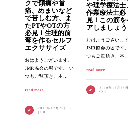
クで頭痛や首
や理学療法士
痛、めまいなど
作業療法士必
で苦しむ方、ま
見！この筋を
たPTやOTの方
アしましょう
必見！生理的前
弯を作るセルフ
おはようございま
エクササイズ
JMR協会の堀です。
つもご覧頂き、本
おはようございます。
JMR協会の堀です。 い
read more
つもご覧頂き、本…
2019年12月23
read more
0
2019年12月25日
0