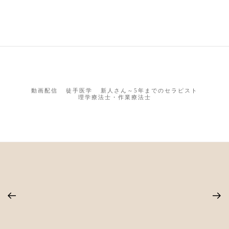
動画配信
徒手医学
新人さん～5年までのセラピスト
理学療法士・作業療法士