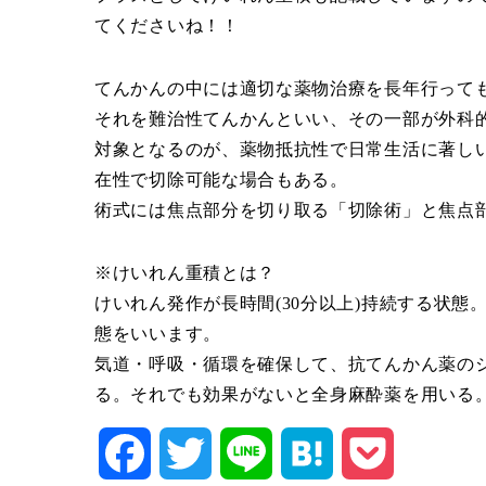
てくださいね！！
てんかんの中には適切な薬物治療を長年行って
それを難治性てんかんといい、その一部が外科
対象となるのが、薬物抵抗性で日常生活に著し
在性で切除可能な場合もある。
術式には焦点部分を切り取る「切除術」と焦点
※けいれん重積とは？
けいれん発作が長時間(30分以上)持続する状
態をいいます。
気道・呼吸・循環を確保して、抗てんかん薬の
る。それでも効果がないと全身麻酔薬を用いる
Facebook
Twitter
Line
Hatena
Pocket