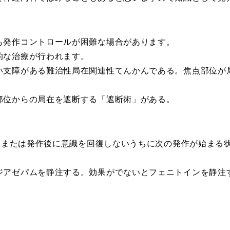
も発作コントロールが困難な場合があります。
的な治療が行われます。
い支障がある難治性局在関連性てんかんである。焦点部位が
部位からの局在を遮断する「遮断術」がある。
態。または発作後に意識を回復しないうちに次の発作が始まる
ジアゼパムを静注する。効果がでないとフェニトインを静注
。