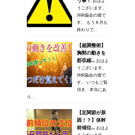
う事！
おはよ
うございます。
JMR協会の堀で
す。 もう８月も
終わりで...
【超調整術】
胸郭の動きを
筋収縮...
おはよ
うございます。
JMR協会の堀で
す。 いつもご覧
頂き、本当にあ
り...
【足関節が原
因！？】体幹
前傾位...
おはよ