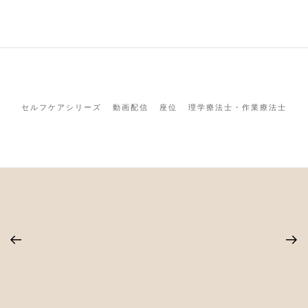
セルフケアシリーズ
動画配信
座位
理学療法士・作業療法士