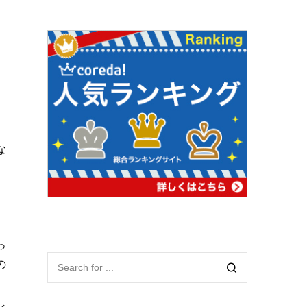
な
っ
の
し