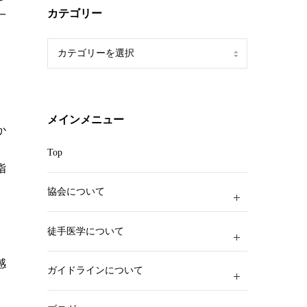
カテゴリー
一
カ
テ
ゴ
リ
ー
メインメニュー
か
Top
指
協会について
徒手医学について
感
ガイドラインについて
、
、