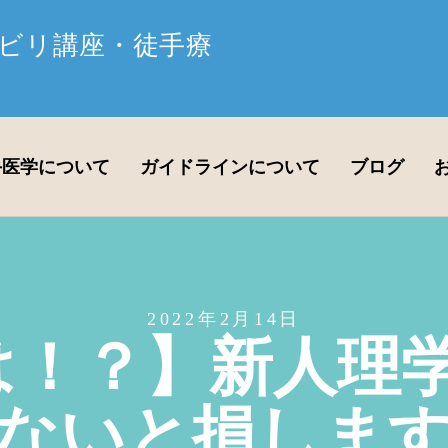
ビリ講座・徒手療
手医学について
ガイドラインについて
ブログ
2022年2月14日
とは！？】新人
ないと損しま