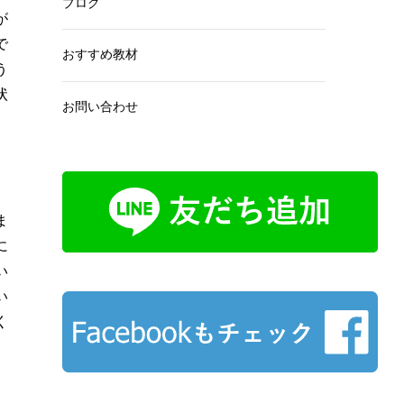
ブログ
が
で
おすすめ教材
う
状
お問い合わせ
ま
に
い
い
く