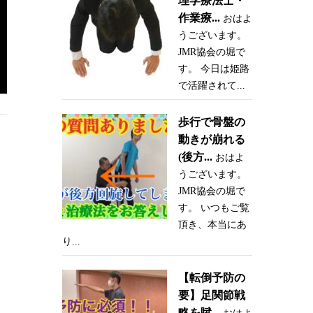
理学療法士・
作業療...
おはよ
うございます。
JMR協会の堀で
す。 今日は姫路
で活躍されて...
歩行で骨盤の
動きが崩れる
(後方...
おはよ
うございます。
JMR協会の堀で
す。 いつもご覧
頂き、本当にあ
り...
【転倒予防の
要】足関節戦
略を賦...