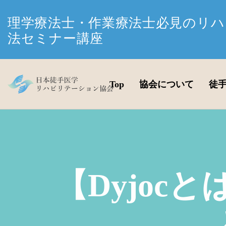
理学療法士・作業療法士必見のリハ
法セミナー講座
Top
協会について
徒
【Dyjoc