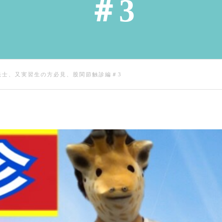
＃3
法士、又実習生の方必見、股関節触診編＃3