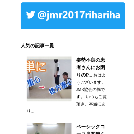
人気の記事一覧
姿勢不良の患
者さんにお困
りのP...
おはよ
うございます。
JMR協会の堀で
す。 いつもご覧
頂き、本当にあ
り...
ベーシックコ