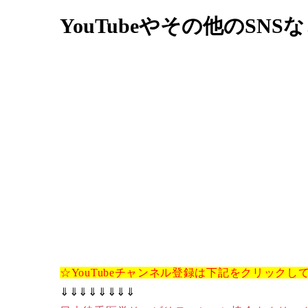
YouTubeやその他のSN
☆YouTubeチャンネル登録は下記をクリックし
⇓⇓⇓⇓⇓⇓⇓⇓