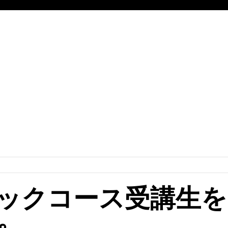
ックコース受講生を
。