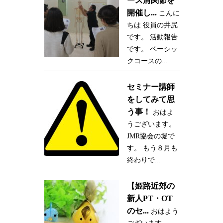
ース肩関節を
開催し...
こんに
ちは 役員の井尻
です。 活動報告
です。 ベーシッ
クコースの...
セミナー講師
をしてみて思
う事！
おはよ
うございます。
JMR協会の堀で
す。 もう８月も
終わりで...
【姫路近郊の
新人PT・OT
のセ...
おはよう