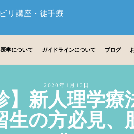
ビリ講座・徒手療
手医学について
ガイドラインについて
ブログ
2020年1月13日
診】新人理学療
習生の方必見、