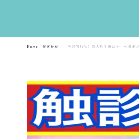
Home
動画配信
【股関節触診】新人理学療法士・作業療