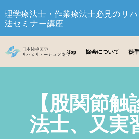
理学療法士・作業療法士必見のリハ
法セミナー講座
Top
協会について
徒
【股関節触
法士、又実