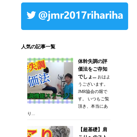
人気の記事一覧
体幹失調の評
価法をご存知
でしょ...
おはよ
うございます。
JMR協会の堀で
す。 いつもご覧
頂き、本当にあ
り...
【超基礎】肩