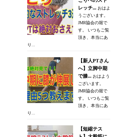
こりへのスト
レッチ...
おはよ
うございます。
JMR協会の堀で
す。 いつもご覧
頂き、本当にあ
り...
【新人PTさん
へ】立脚中期
で膝...
おはよう
ございます。
JMR協会の堀で
す。 いつもご覧
頂き、本当にあ
り...
【短縮テス
ト】大殿筋に