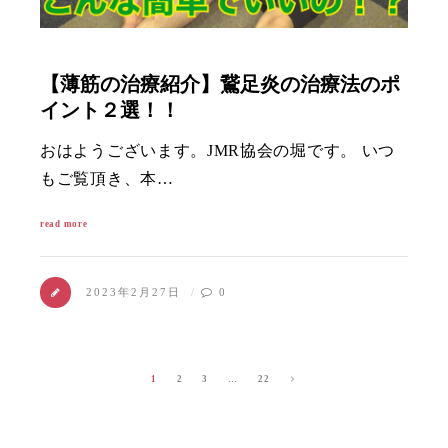
【薄筋の治療紹介】鵞足炎の治療法のポ
イント２選！！
おはようございます。JMR協会の堀です。 いつ
もご覧頂き、本…
read more
2023年2月27日
0
1
2
3
…
22