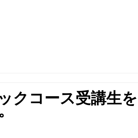
ックコース受講生を
。