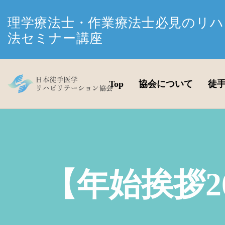
理学療法士・作業療法士必見のリハ
法セミナー講座
Top
協会について
徒
【年始挨拶2