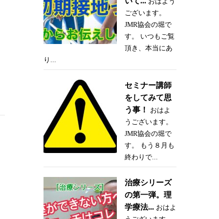
いて...
おはよう
ございます。
JMR協会の堀で
す。 いつもご覧
頂き、本当にあ
り...
セミナー講師
をしてみて思
う事！
おはよ
うございます。
JMR協会の堀で
す。 もう８月も
終わりで...
治療シリーズ
の第一弾。理
学療法...
おはよ