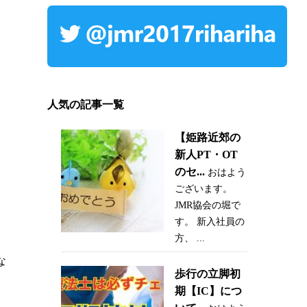
人気の記事一覧
【姫路近郊の
新人PT・OT
のセ...
おはよう
ございます。
JMR協会の堀で
す。 新入社員の
方、 ...
な
歩行の立脚初
期【IC】につ