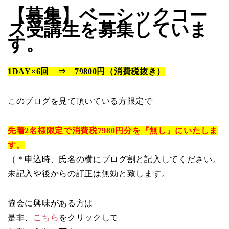
【募集】ベーシックコー
ス受講生を募集していま
す。
1DAY×6回 ⇒ 79800円（消費税抜き）
このブログを見て頂いている方限定で
先着2名様限定で消費税7980円分を『無し』にいたしま
す。
（＊申込時、氏名の横にブログ割と記入してください。
未記入や後からの訂正は無効と致します。
協会に興味がある方は
是非、
こちら
をクリックして