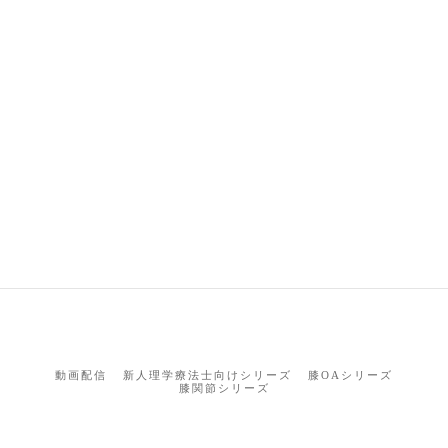
動画配信
新人理学療法士向けシリーズ
膝OAシリーズ
膝関節シリーズ