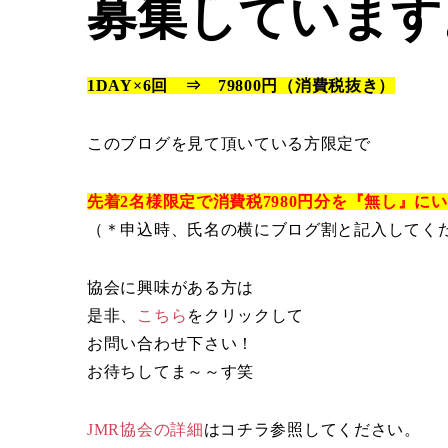
募集しています
1DAY×6回 ⇒ 79800円（消費税抜き）
このブログを見て頂いている方限定で
先着2名様限定で消費税7980円分を『無し』に
（＊申込時、氏名の横にブログ割と記入してく
協会に興味がある方は
是非、
こちら
をクリックして
お問い合わせ下さい！
お待ちしてま～～す笑
JMR協会の詳細
はコチラ参照してください。