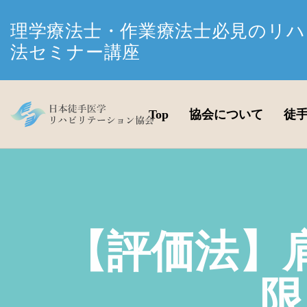
理学療法士・作業療法士必見のリハ
法セミナー講座
Top
協会について
徒
【評価法】
限