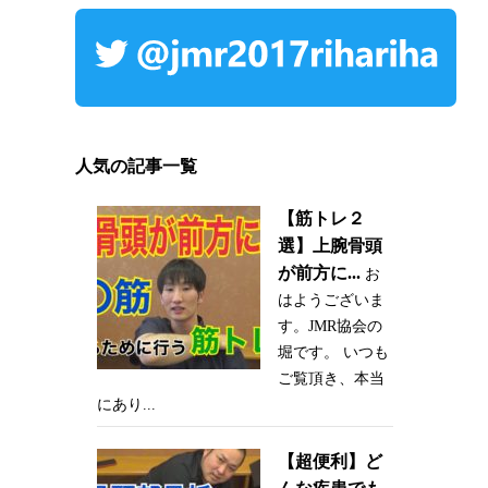
人気の記事一覧
【筋トレ２
選】上腕骨頭
が前方に...
お
はようございま
す。JMR協会の
堀です。 いつも
ご覧頂き、本当
にあり...
【超便利】ど