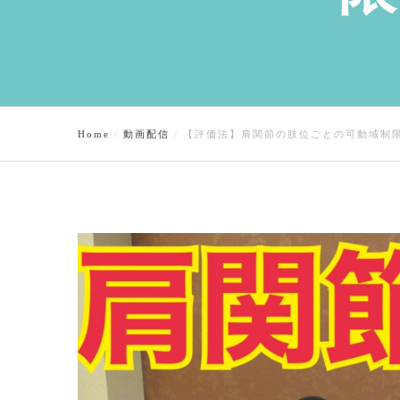
Home
動画配信
【評価法】肩関節の肢位ごとの可動域制