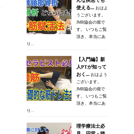
んな疾患でも
使える...
おはよ
うございます。
JMR協会の堀で
す。 いつもご覧
頂き、本当にあ
り...
【入門編】新
人PTが知って
おく...
おはよう
ございます。
JMR協会の堀で
す。 いつもご覧
頂き、本当にあ
り...
理学療法士必
見 円背・猫