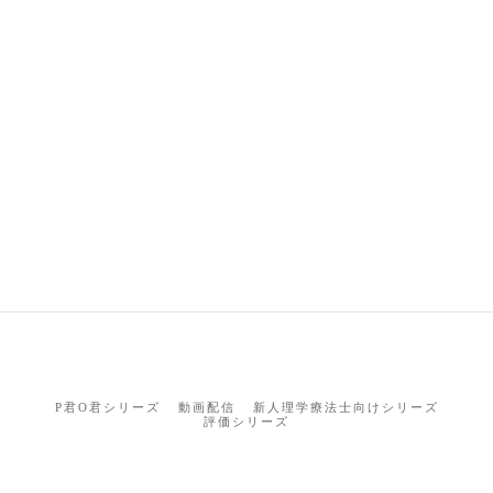
P君O君シリーズ
動画配信
新人理学療法士向けシリーズ
評価シリーズ