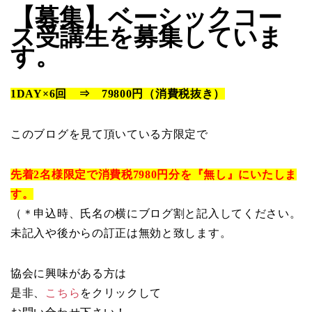
【募集】ベーシックコー
ス受講生を募集していま
す。
1DAY×6回 ⇒ 79800円（消費税抜き）
このブログを見て頂いている方限定で
先着2名様限定で消費税7980円分を『無し』にいたしま
す。
（＊申込時、氏名の横にブログ割と記入してください。
未記入や後からの訂正は無効と致します。
協会に興味がある方は
是非、
こちら
をクリックして