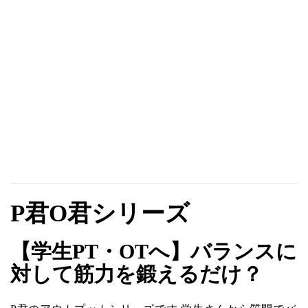
P君O君シリーズ
【学生PT・OTへ】バランスに
対して筋力を鍛えるだけ？