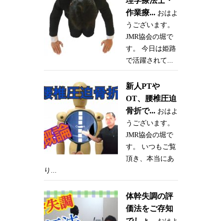
理学療法士・
作業療...
おはよ
うございます。
JMR協会の堀で
す。 今日は姫路
で活躍されて...
新人PTや
OT、腰椎圧迫
骨折で...
おはよ
うございます。
JMR協会の堀で
す。 いつもご覧
頂き、本当にあ
り...
体幹失調の評
価法をご存知
でしょ...