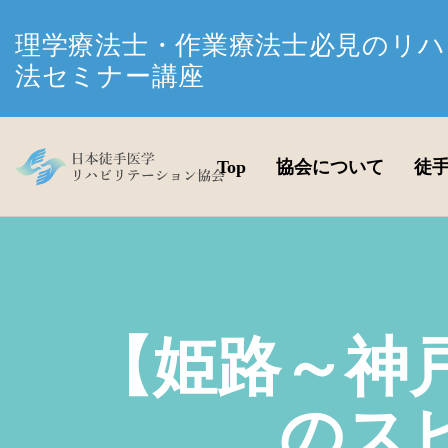
理学療法士・作業療法士必見のリハ
法セミナー講座
Top
協会について
徒
【姫路～神
のス