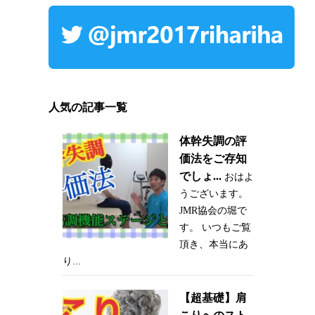
人気の記事一覧
体幹失調の評
価法をご存知
でしょ...
おはよ
うございます。
JMR協会の堀で
す。 いつもご覧
頂き、本当にあ
り...
【超基礎】肩