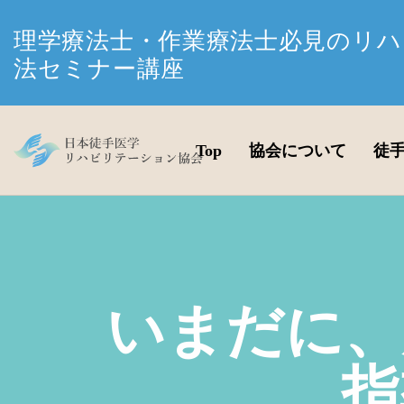
理学療法士・作業療法士必見のリハ
法セミナー講座
Top
協会について
徒
いまだに、
指