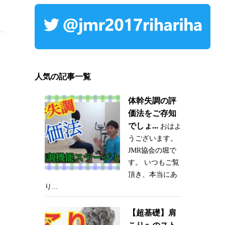
人気の記事一覧
体幹失調の評
価法をご存知
でしょ...
おはよ
うございます。
JMR協会の堀で
す。 いつもご覧
頂き、本当にあ
り...
だ
【超基礎】肩