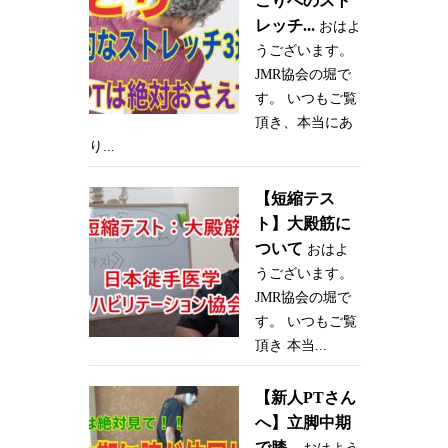
こりへのスト
レッチ...
おはよ
うございます。
JMR協会の堀で
す。 いつもご覧
頂き、本当にあ
り...
【短縮テス
ト】大殿筋に
ついて
おはよ
うございます。
JMR協会の堀で
す。 いつもご覧
頂き 本当...
【新人PTさん
へ】立脚中期
で膝...