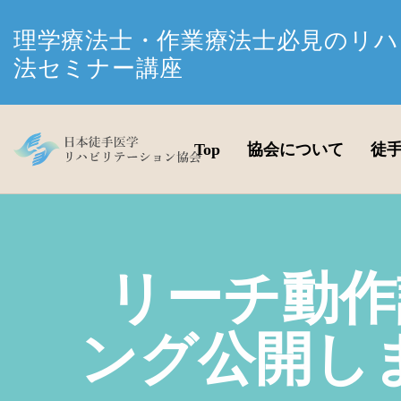
理学療法士・作業療法士必見のリハ
法セミナー講座
Top
協会について
徒
リーチ動作
ング公開し