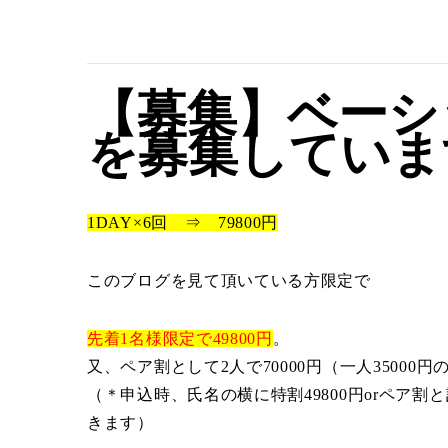
【募集】ベーシ
を募集していま
1DAY×6回 ⇒ 79800円
このブログを見て頂いている方限定で
先着1名様限定で49800円
。
又、ペア割として2人で70000円（一人35000
（＊申込時、氏名の横に特割49800円orペア
きます）