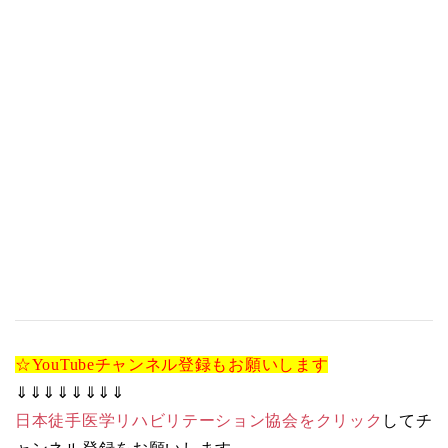
☆YouTubeチャンネル登録もお願いします
⇓⇓⇓⇓⇓⇓⇓⇓
日本徒手医学リハビリテーション協会をクリック
してチ