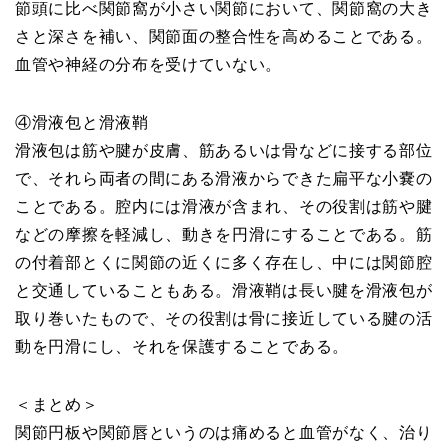
節頭に比べ関節窩が小さい関節において、関節窩の大き
さと深さを補い、関節面の整合性を高めることである。
血管や神経の分布を受けていない。
④滑液包と滑液鞘
滑液包は筋や腱が皮膚、筋あるいは骨などに接する部位
で、それら両者の間にある滑液からできた扁平な小嚢の
ことである。腔内には滑液が含まれ、その役割は筋や腱
などの摩擦を軽減し、動きを円滑にすることである。筋
の付着部とくに関節の近くに多く存在し、中には関節腔
と交通していることもある。滑液鞘は長い腱を滑液包が
取り巻いたもので、その役割は骨に接近している腱の活
動を円滑にし、それを保護することである。
＜まとめ＞
関節円板や関節唇というのは痛めると血管がなく、治り