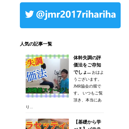
人気の記事一覧
体幹失調の評
価法をご存知
でしょ...
おはよ
うございます。
JMR協会の堀で
す。 いつもご覧
頂き、本当にあ
り...
【基礎から学