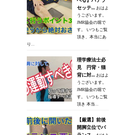
べる】パテラ
セッテ...
おはよ
うございます。
JMR協会の堀で
す。 いつもご覧
頂き、本当にあ
り...
理学療法士必
見 円背・猫
背に対...
おはよ
うございます。
JMR協会の堀で
す。 いつもご覧
頂き 本当...
【厳選】前後
開脚立位でバ
ランス...