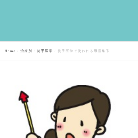
Home
治療別
徒手医学
徒手医学で使われる用語集①