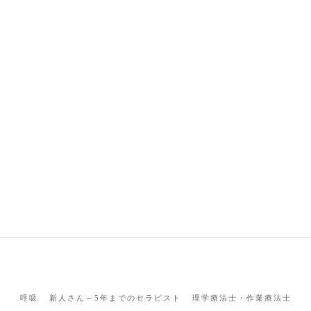
呼吸
新人さん～5年までのセラピスト
理学療法士・作業療法士