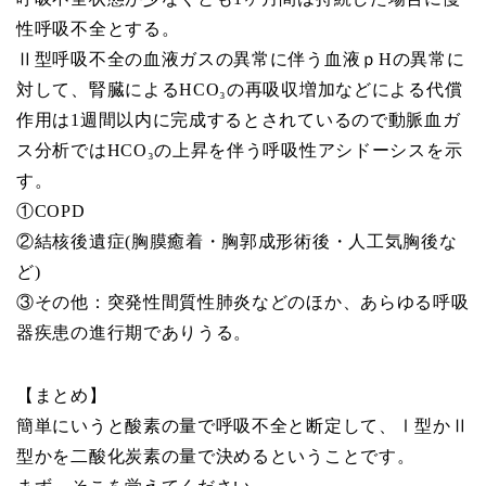
性呼吸不全とする。
Ⅱ型呼吸不全の血液ガスの異常に伴う血液ｐHの異常に
対して、腎臓によるHCO₃の再吸収増加などによる代償
作用は1週間以内に完成するとされているので動脈血ガ
ス分析ではHCO₃の上昇を伴う呼吸性アシドーシスを示
す。
①COPD
②結核後遺症(胸膜癒着・胸郭成形術後・人工気胸後な
ど)
③その他：突発性間質性肺炎などのほか、あらゆる呼吸
器疾患の進行期でありうる。
【まとめ】
簡単にいうと酸素の量で呼吸不全と断定して、Ⅰ型かⅡ
型かを二酸化炭素の量で決めるということです。