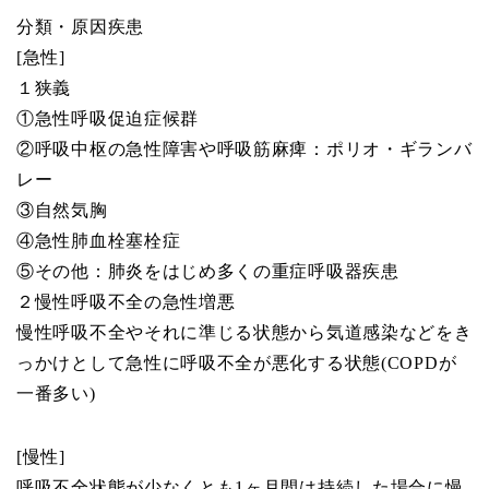
分類・原因疾患
[急性]
１狭義
①急性呼吸促迫症候群
②呼吸中枢の急性障害や呼吸筋麻痺：ポリオ・ギランバ
レー
③自然気胸
④急性肺血栓塞栓症
⑤その他：肺炎をはじめ多くの重症呼吸器疾患
２慢性呼吸不全の急性増悪
慢性呼吸不全やそれに準じる状態から気道感染などをき
っかけとして急性に呼吸不全が悪化する状態(COPDが
一番多い)
[慢性]
呼吸不全状態が少なくとも1ヶ月間は持続した場合に慢