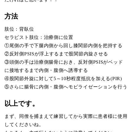
方法
肢位：背臥位
セラピスト肢位：治療側に位置
①尾側の手で下腿内側から回し膝関節内側を把持する
②反対側PSISが浮上するまで股関節内旋させる
③頭側の手は治療側腸骨におき、反対側PSISがベッド
に接地するまで内側・腹側へ誘導する
④股関節外旋に対して5～10秒程度抵抗を加える(PIR)
⑤さらに腸骨に内側・腹側へモビライゼーションを行う
以上です。
まず、同僚を捕まえて練習してから実際に患者様に使用
してくださいね。