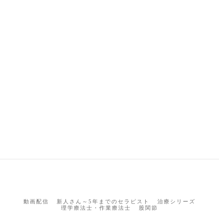
動画配信
新人さん～5年までのセラピスト
治療シリーズ
理学療法士・作業療法士
股関節