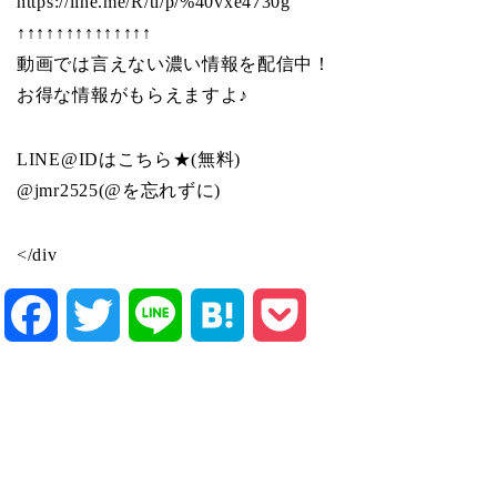
https://line.me/R/ti/p/%40vxe4730g
↑↑↑↑↑↑↑↑↑↑↑↑↑↑
動画では言えない濃い情報を配信中！
お得な情報がもらえますよ♪
LINE@IDはこちら★(無料)
@jmr2525(@を忘れずに)
</div
Facebook
Twitter
Line
Hatena
Pocket