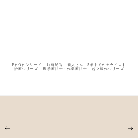
P君O君シリーズ
動画配信
新人さん～5年までのセラピスト
治療シリーズ
理学療法士・作業療法士
起立動作シリーズ