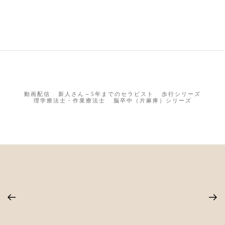
動画配信
新人さん～5年までのセラピスト
歩行シリーズ
理学療法士・作業療法士
脳卒中（片麻痺）シリーズ